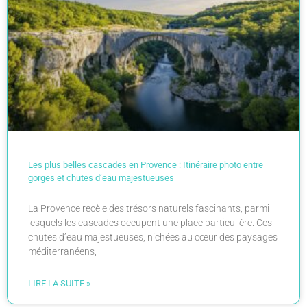
Les plus belles cascades en Provence : Itinéraire photo entre
gorges et chutes d’eau majestueuses
La Provence recèle des trésors naturels fascinants, parmi
lesquels les cascades occupent une place particulière. Ces
chutes d’eau majestueuses, nichées au cœur des paysages
méditerranéens,
LIRE LA SUITE »