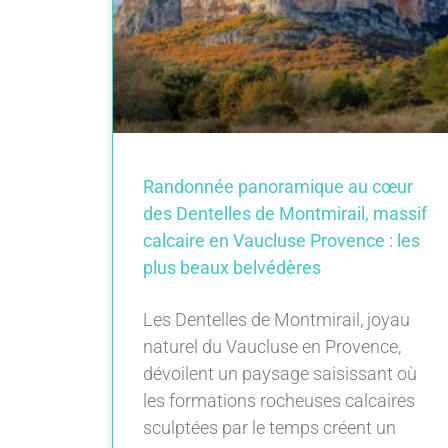
Randonnée panoramique au cœur
des Dentelles de Montmirail, massif
calcaire en Vaucluse Provence : les
plus beaux belvédères
Les Dentelles de Montmirail, joyau
naturel du Vaucluse en Provence,
dévoilent un paysage saisissant où
les formations rocheuses calcaires
sculptées par le temps créent un