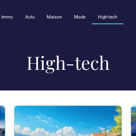
Immo
Actu
Maison
Mode
High-tech
High-tech