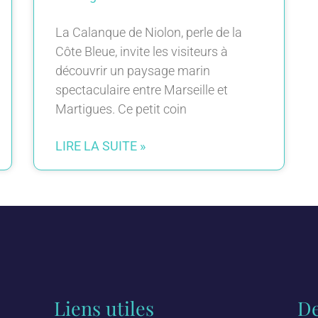
La Calanque de Niolon, perle de la
Côte Bleue, invite les visiteurs à
découvrir un paysage marin
spectaculaire entre Marseille et
Martigues. Ce petit coin
LIRE LA SUITE »
Liens utiles
De