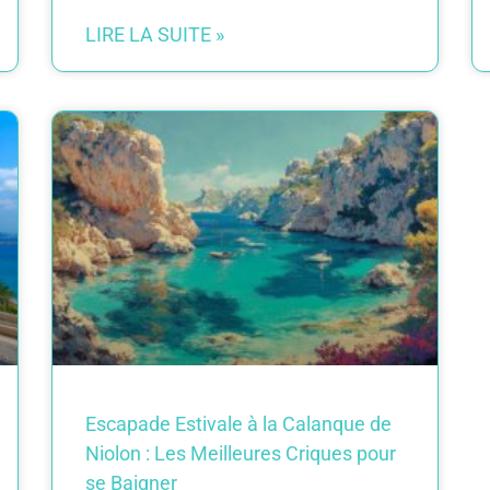
LIRE LA SUITE »
Escapade Estivale à la Calanque de
Niolon : Les Meilleures Criques pour
se Baigner