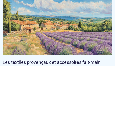
Les textiles provençaux et accessoires fait-main
Les artisans textiles du Luberon proposent des créations uniques
inspirées du patrimoine régional. Les tissus aux motifs provençaux
rappellent les paysages de cette terre entre Alpes et Azur. Dans les
boutiques des villages historiques, les visiteurs trouvent des
accessoires confectionnés à partir de matériaux nobles. Ces pièces
authentiques, créées dans les environs d’Oppède-le-Vieux et des
gorges du Verdon, représentent parfaitement l’artisanat local.
Les boutiques de créateurs dans les